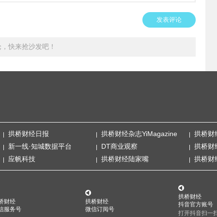
发表评论
论，快来抢沙发吧！
拱桥财经日报
拱桥财经杂志YiMagazine
拱桥财
新一线·知城数据平台
DT商业观察
拱桥财
应帆科技
拱桥财经陆家嘴
拱桥财
拱桥财经
桥财经
拱桥财经
抖音官方账号
信服务号
微信订阅号
打开抖音扫一