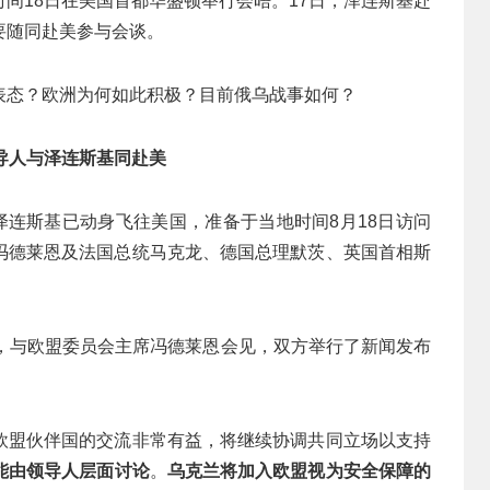
间18日在美国首都华盛顿举行会晤。17日，泽连斯基赴
要随同赴美参与会谈。
表态？欧洲为何如此积极？目前俄乌战事如何？
导人与泽连斯基同赴美
泽连斯基已动身飞往美国，准备于当地时间8月18日访问
冯德莱恩及法国总统马克龙、德国总理默茨、英国首相斯
尔，与欧盟委员会主席冯德莱恩会见，双方举行了新闻发布
欧盟伙伴国的交流非常有益，将继续协调共同立场以支持
能由领导人层面讨论
。
乌克兰将加入欧盟视为安全保障的