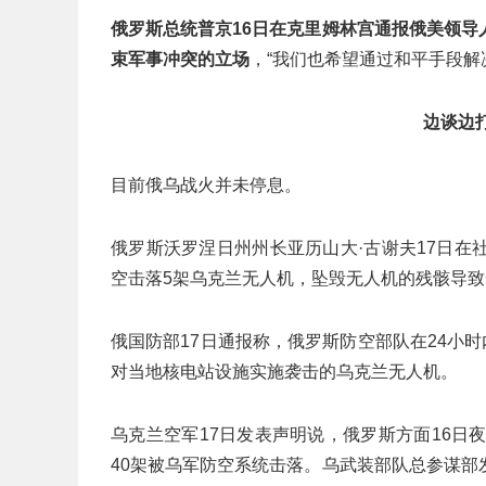
俄罗斯总统普京16日在克里姆林宫通报俄美领
束军事冲突的立场
，“我们也希望通过和平手段解
边谈边
目前俄乌战火并未停息。
俄罗斯沃罗涅日州州长亚历山大·古谢夫17日
空击落5架乌克兰无人机，坠毁无人机的残骸导
俄国防部17日通报称，俄罗斯防空部队在24小
对当地核电站设施实施袭击的乌克兰无人机。
乌克兰空军17日发表声明说，俄罗斯方面16日
40架被乌军防空系统击落。乌武装部队总参谋