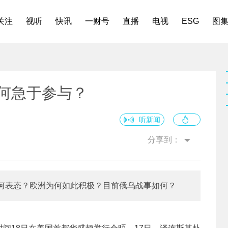
关注
视听
快讯
一财号
直播
电视
ESG
图
何急于参与？
听新闻
分享到：
何表态？欧洲为何如此积极？目前俄乌战事如何？