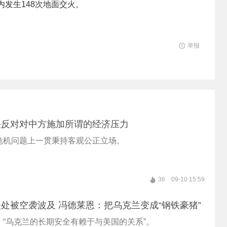
内发生148次地面交火。
举报
决反对对中方施加所谓的经济压力
危机问题上一贯秉持客观公正立场。
36
09-10 15:59
处被空袭波及 冯德莱恩：把乌克兰变成“钢铁豪猪”
，“乌克兰的长期安全有赖于与美国的关系”。