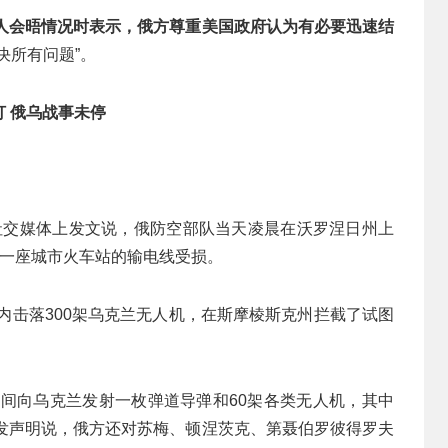
导人会晤情况时表示，俄方尊重美国政府认为有必要迅速结
决所有问题”。
打 俄乌战事未停
在社交媒体上发文说，俄防空部队当天凌晨在沃罗涅日州上
致一座城市火车站的输电线受损。
时内击落300架乌克兰无人机，在斯摩棱斯克州拦截了试图
夜间向乌克兰发射一枚弹道导弹和60架各类无人机，其中
部发声明说，俄方还对苏梅、顿涅茨克、第聂伯罗彼得罗夫