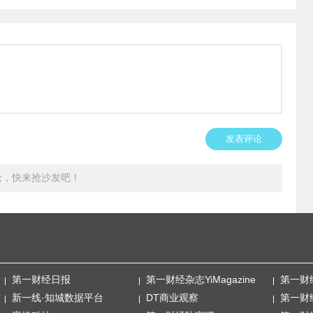
发表评论
论，快来抢沙发吧！
第一财经日报
第一财经杂志YiMagazine
第一财
新一线·知城数据平台
DT商业观察
第一财