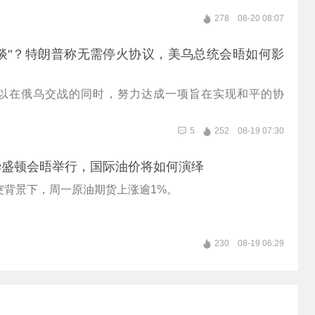
278
08-20 08:07
谈"？特朗普称无需停火协议，美乌总统会晤如何影
以在俄乌交战的同时，努力达成一项旨在实现和平的协
5
252
08-19 07:30
华盛顿会晤举行，国际油价将如何演绎
突背景下，周一原油期货上涨逾1%。
230
08-19 06:29