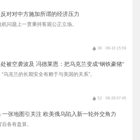
决反对对中方施加所谓的经济压力
危机问题上一贯秉持客观公正立场。
36
09-10 15:59
处被空袭波及 冯德莱恩：把乌克兰变成“钢铁豪猪”
，“乌克兰的长期安全有赖于与美国的关系”。
52
08-29 07:45
 一张地图引关注 欧美俄乌陷入新一轮外交角力
背后各有盘算。