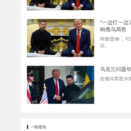
"一边打一边
响俄乌局势
特朗普称，可
议。
乌克兰问题
在俄乌零星冲
一财最热