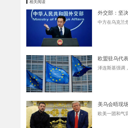
相关阅读
外交部：坚
中方在乌克兰
欧盟驻乌代表
泽连斯基强调
美乌会晤现场
欧美一团和气